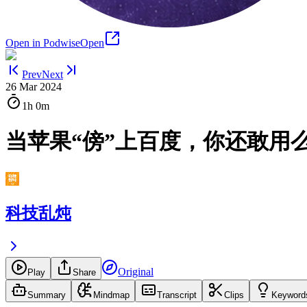
Open in Podwise
Open
Prev
Next
26 Mar 2024
1h
0m
当苹果“傍”上百度，你还敢用
科技乱炖
Original
Play
Share
Summary
Mindmap
Transcript
Clips
Keyword