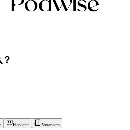
么？
s
Highlights
Shownotes