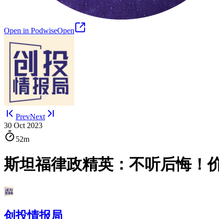
Open in Podwise
Open
Prev
Next
30 Oct 2023
52m
斯坦福律政精英：不听后悔！价
创投情报局