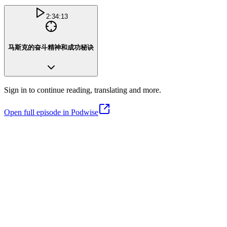
2:34:13
马斯克的奋斗精神和成功秘诀
Sign in to continue reading, translating and more.
Open full episode in Podwise