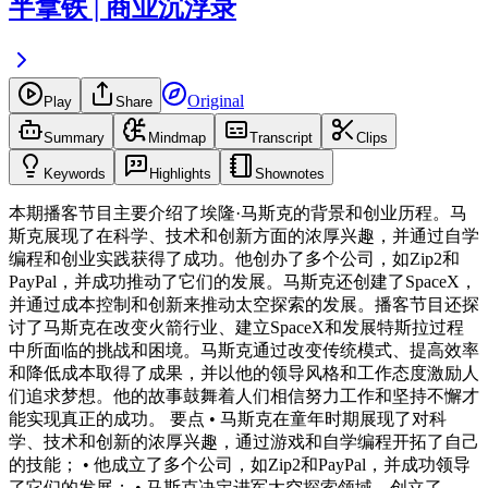
半拿铁 | 商业沉浮录
Original
Play
Share
Summary
Mindmap
Transcript
Clips
Keywords
Highlights
Shownotes
本期播客节目主要介绍了埃隆·马斯克的背景和创业历程。马
斯克展现了在科学、技术和创新方面的浓厚兴趣，并通过自学
编程和创业实践获得了成功。他创办了多个公司，如Zip2和
PayPal，并成功推动了它们的发展。马斯克还创建了SpaceX，
并通过成本控制和创新来推动太空探索的发展。播客节目还探
讨了马斯克在改变火箭行业、建立SpaceX和发展特斯拉过程
中所面临的挑战和困境。马斯克通过改变传统模式、提高效率
和降低成本取得了成果，并以他的领导风格和工作态度激励人
们追求梦想。他的故事鼓舞着人们相信努力工作和坚持不懈才
能实现真正的成功。 要点 • 马斯克在童年时期展现了对科
学、技术和创新的浓厚兴趣，通过游戏和自学编程开拓了自己
的技能； • 他成立了多个公司，如Zip2和PayPal，并成功领导
了它们的发展； • 马斯克决定进军太空探索领域，创立了