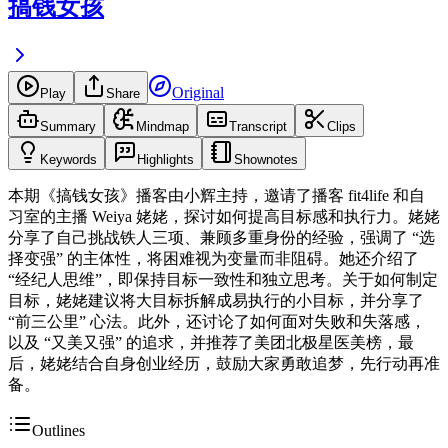
搞钱女孩
Original
Play
Share
Summary
Mindmap
Transcript
Clips
Keywords
Highlights
Shownotes
本期《搞钱女孩》播客由小辉主持，邀请了播客 fit4life 和自
习室的主播 Weiya 姥姥，探讨如何提高目标感和执行力。姥姥
分享了自己挑战铁人三项、兼顾多重身份的经验，强调了 “选
择变强” 的主体性，将困难视为变量而非阻碍。她还介绍了
“经纪人思维”，即保持目标一致性和独立思考。关于如何制定
目标，姥姥建议将大目标拆解成易执行的小目标，并分享了
“前三公里” 心法。此外，还讨论了如何面对失败和失落感，
以及 “又美又强” 的追求，并推荐了美团北极星医美榜，最
后，姥姥结合自身创业经历，鼓励大家勇敢追梦，先行动再准
备。
Outlines