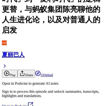
更替，与蚂蚁集团陈亮聊他的
人生进化论，以及对普通人的
启发
夏丽巴人
Original
Play
Share
Open in Podwise to generate AI notes
Sign in to process this episode and unlock summaries, transcripts,
highlights and translations.