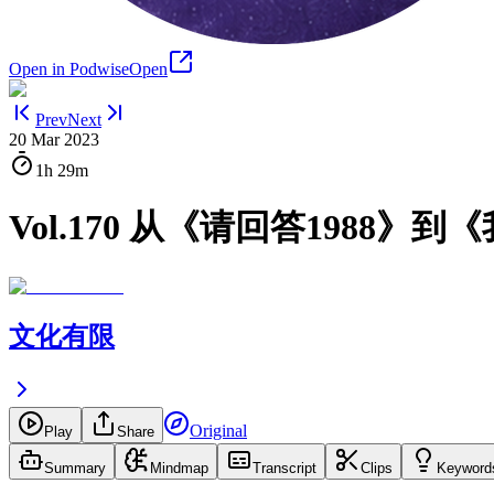
Open in Podwise
Open
Prev
Next
20 Mar 2023
1h
29m
Vol.170 从《请回答198
文化有限
Original
Play
Share
Summary
Mindmap
Transcript
Clips
Keyword