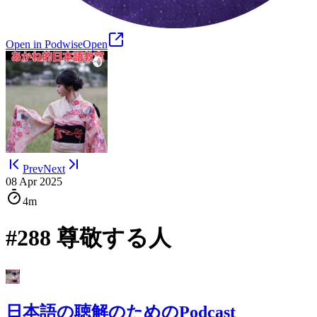
Open in Podwise
Open
Prev
Next
08 Apr 2025
4m
#288 尊敬する人
日本語の聴解のためのPodcast