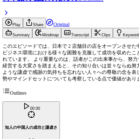
Original
Play
Share
Summary
Mindmap
Transcript
Clips
Keyword
このエピソードでは、日本で 2 店舗目の店をオープンさせ
ビジネス環境における様々な困難を克服して成功を収めたこ
れています。 より重要なのは、話者がこの出来事から、努力
経営する大変さを踏まえると、その知り合いは並々ならぬ努
ような謙虚で感謝の気持ちを忘れない人々への尊敬の念を表
勢やマインドセットについても考察している点で価値があり
Outlines
00:00
知人の中国人の成功と謙虚さ