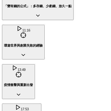
「變有錢的公式」：多存錢、少虧錢、放久一點
11:16
環遊世界與創業失敗的經驗
13:49
疫情衝擊與重新出發
17:53