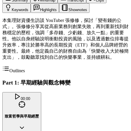
Summary
Mindmap
Transcript
Clips
Keywords
Highlights
Shownotes
本集理財資優生訪談 YouTuber 張修修，探討「變有錢的公
式」。張修修分享其從高薪業務到創業失敗，再到重新找到財
務穩定的歷程，強調「多存錢、少虧錢、放久一點」的重要
性。他以自身經驗說明衝動投資的風險，以及透過數位排毒提
升效率，專注於勝率高的長期投資（ETF）和個人品牌經營的
重要性。最終，他定義自己的財務自由為「快樂收入大於極簡
支出」，鼓勵聽眾找到自己的快樂事業，並持續耕耘。
Outlines
Part 1: 早期經驗與觀念轉變
00:00
致富哲學與早期經歷