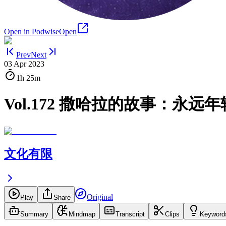
Open in Podwise
Open
Prev
Next
03 Apr 2023
1h
25m
Vol.172 撒哈拉的故事：永
文化有限
Original
Play
Share
Summary
Mindmap
Transcript
Clips
Keyword