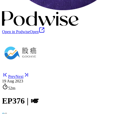
Open in Podwise
Open
Prev
Next
19 Aug 2023
52m
EP376 | 🎺