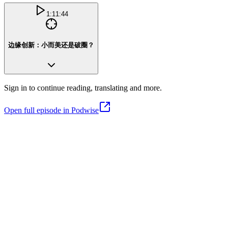
1:11:44
边缘创新：小而美还是破圈？
Sign in to continue reading, translating and more.
Open full episode in Podwise